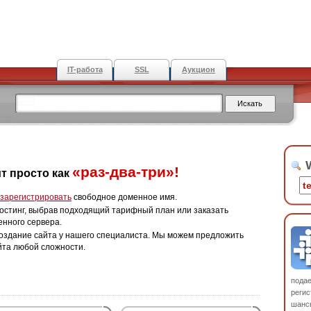
IT-работа
SSL
Аукцион
W
«раз-два-три»!
т просто как
зарегистрировать
свободное доменное имя.
остинг, выбрав подходящий тарифный план или заказать
енного сервера.
оздание сайта у нашего специалиста. Мы можем предложить
йта любой сложности.
пода
регис
шанс