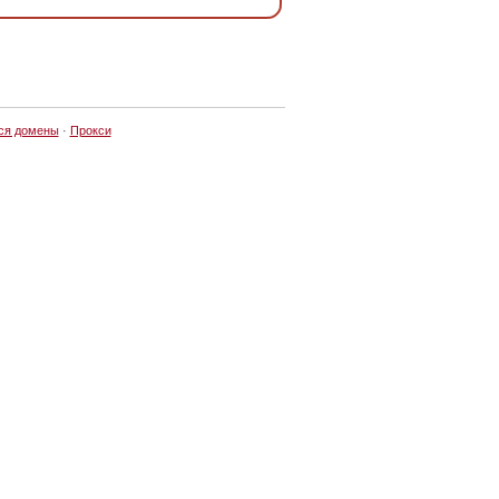
ся домены
·
Прокси