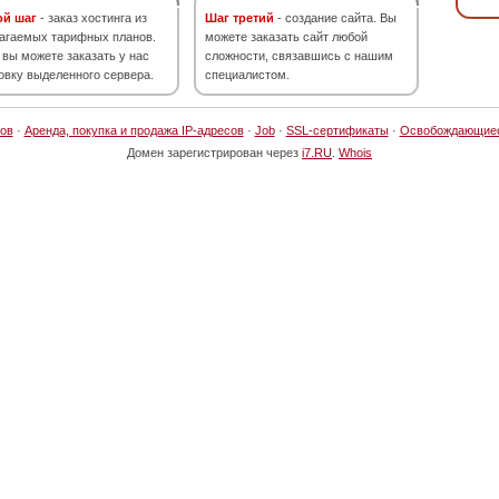
ой шаг
- заказ хостинга из
Шаг третий
- создание сайта. Вы
агаемых тарифных планов.
можете заказать сайт любой
 вы можете заказать у нас
сложности, связавшись с нашим
овку выделенного сервера.
специалистом.
ов
·
Аренда, покупка и продажа IP-адресов
·
Job
·
SSL-сертификаты
·
Освобождающие
Домен зарегистрирован через
i7.RU
.
Whois