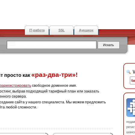
IT-работа
SSL
Аукцион
W
«раз-два-три»!
т просто как
зарегистрировать
свободное доменное имя.
остинг, выбрав подходящий тарифный план или заказать
енного сервера.
оздание сайта у нашего специалиста. Мы можем предложить
йта любой сложности.
пода
регис
шанс