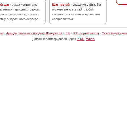
ой шаг
- заказ хостинга из
Шаг третий
- создание сайта. Вы
агаемых тарифных планов.
можете заказать сайт любой
 вы можете заказать у нас
сложности, связавшись с нашим
овку выделенного сервера.
специалистом.
ов
·
Аренда, покупка и продажа IP-адресов
·
Job
·
SSL-сертификаты
·
Освобождающие
Домен зарегистрирован через
i7.RU
.
Whois