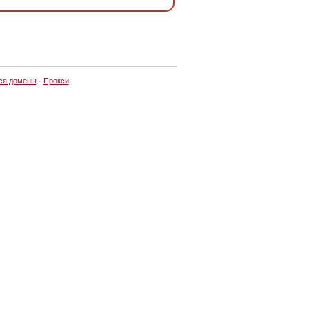
ся домены
·
Прокси