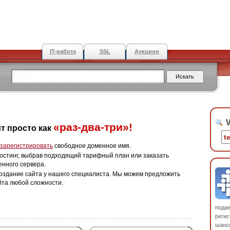
IT-работа
SSL
Аукцион
W
«раз-два-три»!
т просто как
зарегистрировать
свободное доменное имя.
остинг, выбрав подходящий тарифный план или заказать
енного сервера.
оздание сайта у нашего специалиста. Мы можем предложить
йта любой сложности.
пода
регис
шанс