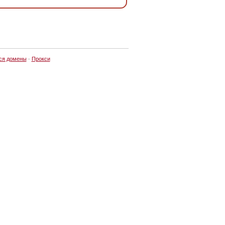
ся домены
·
Прокси