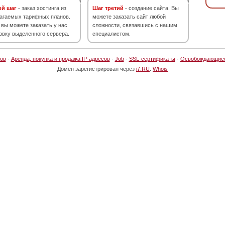
ой шаг
- заказ хостинга из
Шаг третий
- создание сайта. Вы
агаемых тарифных планов.
можете заказать сайт любой
 вы можете заказать у нас
сложности, связавшись с нашим
овку выделенного сервера.
специалистом.
ов
·
Аренда, покупка и продажа IP-адресов
·
Job
·
SSL-сертификаты
·
Освобождающие
Домен зарегистрирован через
i7.RU
.
Whois